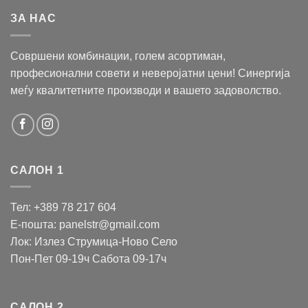
ЗА НАС
Совршени комбинации, голем асортиман,
професионални совети и неверојатни цени! Синергија
меѓу квалитетните производи и вашето задоволство.
САЛОН 1
Тел: +389 78 217 604
Е-пошта: panelstr@gmail.com
Лок: Излез Струмица-Ново Село
Пон-Пет 09-19ч Сабота 09-17ч
САЛОН 2