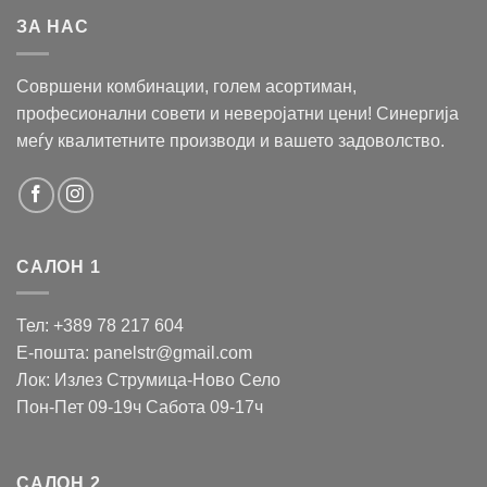
ЗА НАС
Совршени комбинации, голем асортиман,
професионални совети и неверојатни цени! Синергија
меѓу квалитетните производи и вашето задоволство.
САЛОН 1
Тел: +389 78 217 604
Е-пошта: panelstr@gmail.com
Лок: Излез Струмица-Ново Село
Пон-Пет 09-19ч Сабота 09-17ч
САЛОН 2