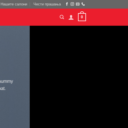
Нашите салони
Чести прашања
0
nonummy
at.