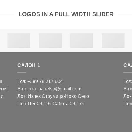
LOGOS IN A FULL WIDTH SLIDER
САЛОН 1
СА
н,
Тел: +389 78 217 604
Тел
ени!
Е-пошта: panelstr@gmail.com
Е-п
 и
Лок: Излез Струмица-Ново Село
Лок
Пон-Пет 09-19ч Сабота 09-17ч
Пон