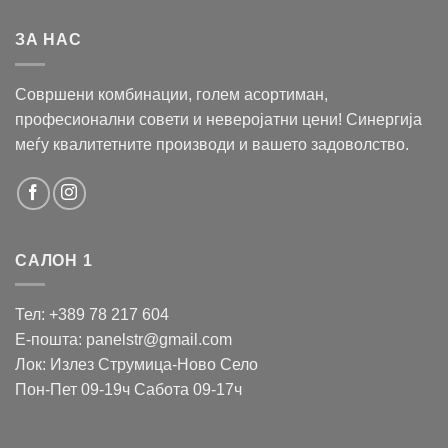
ЗА НАС
Совршени комбинации, голем асортиман,
професионални совети и неверојатни цени! Синергија
меѓу квалитетните производи и вашето задоволство.
САЛОН 1
Тел: +389 78 217 604
Е-пошта: panelstr@gmail.com
Лок: Излез Струмица-Ново Село
Пон-Пет 09-19ч Сабота 09-17ч