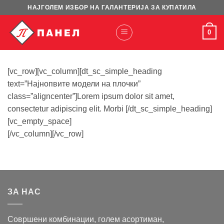
Skip
НАЈГОЛЕМ ИЗБОР НА ГАЛАНТЕРИЈА ЗА КУПАТИЛА
to
content
0
[vc_row][vc_column][dt_sc_simple_heading
text=”Најнопвите модели на плочки”
class=”aligncenter”]Lorem ipsum dolor sit amet,
consectetur adipiscing elit. Morbi
[/dt_sc_simple_heading]
[vc_empty_space]
[/vc_column][/vc_row]
ЗА НАС
Совршени комбинации, голем асортиман,