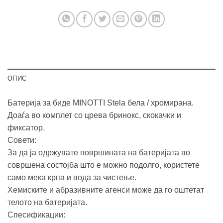
ОПИС
Батерија за биде MINOTTI Stela бела / хромирана.
Доаѓа во комплет со црева бринокс, скокачки и
фиксатор.
Совети:
За да ја одржувате површината на батеријата во
совршена состојба што е можно подолго, користете
само мека крпа и вода за чистење.
Хемиските и абразивните агенси може да го оштетат
телото на батеријата.
Спесификации: