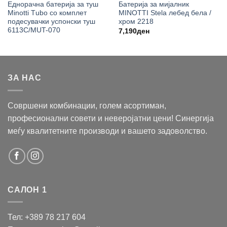
Еднорачна батерија за туш
Батерија за мијалник
Minotti Тubо со комплет
MINOTTI Stela лебед бела /
подесувачки успонски туш
хром 2218
6113C/MUT-070
7,190
ден
ЗА НАС
Совршени комбинации, голем асортиман,
професионални совети и неверојатни цени! Синергија
меѓу квалитетните производи и вашето задоволство.
САЛОН 1
Тел: +389 78 217 604