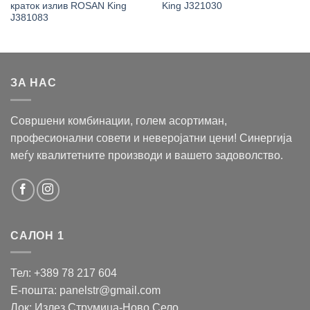
краток излив ROSAN King
King J321030
J381083
ЗА НАС
Совршени комбинации, голем асортиман,
професионални совети и неверојатни цени! Синергија
меѓу квалитетните производи и вашето задоволство.
САЛОН 1
Тел: +389 78 217 604
Е-пошта: panelstr@gmail.com
Лок: Излез Струмица-Ново Село