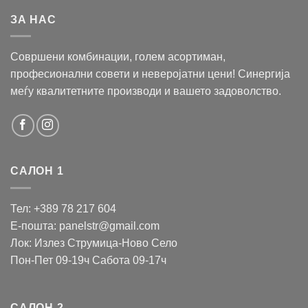
ЗА НАС
Совршени комбинации, голем асортиман,
професионални совети и неверојатни цени! Синергија
меѓу квалитетните производи и вашето задоволство.
САЛОН 1
Тел: +389 78 217 604
Е-пошта: panelstr@gmail.com
Лок: Излез Струмица-Ново Село
Пон-Пет 09-19ч Сабота 09-17ч
САЛОН 2