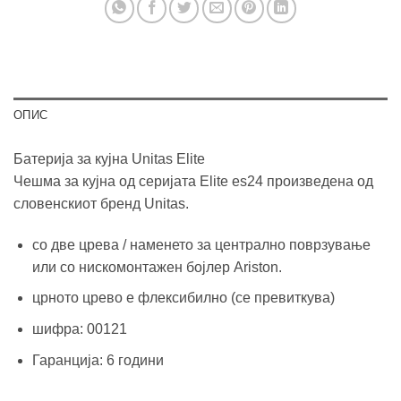
ОПИС
Батерија за кујна Unitas Elite
Чешма за кујна од серијата Elite es24 произведена од
словенскиот бренд Unitas.
со две црева / наменето за централно поврзување
или со нискомонтажен бојлер Ariston.
црното црево е флексибилно (се превиткува)
шифра: 00121
Гаранција: 6 години