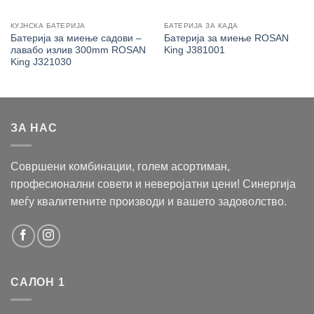
КУЈНСКА БАТЕРИЈА
БАТЕРИЈА ЗА КАДА
Батерија за миење садови –
Батерија за миење ROSAN
лавабо излив 300mm ROSAN
King J381001
King J321030
ЗА НАС
Совршени комбинации, голем асортиман,
професионални совети и неверојатни цени! Синергија
меѓу квалитетните производи и вашето задоволство.
САЛОН 1