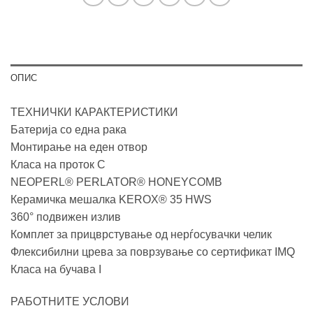
ОПИС
ТЕХНИЧКИ КАРАКТЕРИСТИКИ
Батерија со една рака
Монтирање на еден отвор
Класа на проток С
NEOPERL® PERLATOR® HONEYCOMB
Керамичка мешалка KEROX® 35 HWS
360° подвижен излив
Комплет за прицврстување од нерѓосувачки челик
Флексибилни црева за поврзување со сертификат IMQ
Класа на бучава I
РАБОТНИТЕ УСЛОВИ