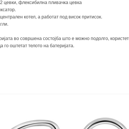
2 цевки, флексибилна пливачка цевка
ксатор.
централен котел, а работат под висок притисок.
гли.
ијата во совршена состојба што е можно подолго, користет
 го оштетат телото на батеријата.