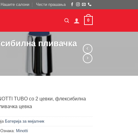
Нашите салони
Чести прашања
0
ксибилна пливачка
INOTTI TUBO со 2 цевки, флексибилна
ливачка цевка
ија
Батерија за мијалник
Ознака:
Minotti