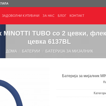
АТИЛА
ЗАДОВОЛНИ КУПУВАЧИ
ЗА НАС
БЛОГ
КОНТАКТ
ик MINOTTI TUBO со 2 цевки, фле
цевка 6137BL
ДОМА
/
БАТЕРИИ
/
БАТЕРИЈА ЗА МИЈАЛНИК
Батерија за мијалник M
п
Категор