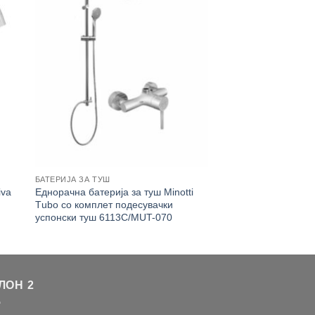
БАТЕРИЈА ЗА ТУШ
iva
Еднорачна батерија за туш Minotti
Тubо со комплет подесувачки
успонски туш 6113C/MUT-070
ЛОН 2