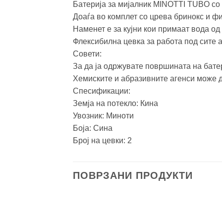
Батерија за мијалник MINOTTI TUBO со 
Доаѓа во комплет со црева бринокс и фи
Наменет е за кујни кои примаат вода од 
Флексибилна цевка за работа под сите а
Совети:
За да ја одржувате површината на батер
Хемиските и абразивните агенси може да
Спесификации:
Земја на потекло: Кина
Увозник: Миноти
Боја: Синa
Број на цевки: 2
ПОВРЗАНИ ПРОДУКТИ