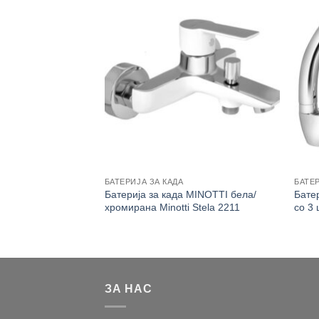
БАТЕРИЈА ЗА КАДА
БАТЕ
ја за садопер
Батерија за када MINOTTI бела/
Бате
е цевки -лебед,
хромирана Minotti Stela 2211
со 3
ЗА НАС