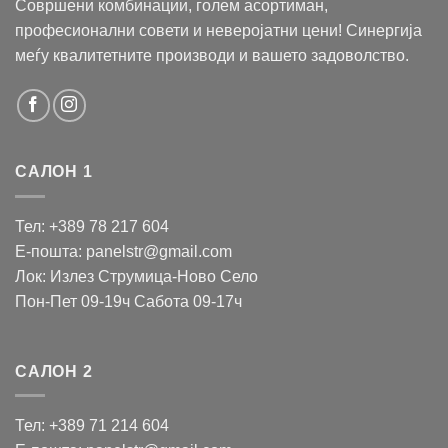
Совршени комбинации, голем асортиман,
професионални совети и неверојатни цени! Синергија
меѓу квалитетните производи и вашето задоволство.
САЛОН 1
Тел: +389 78 217 604
Е-пошта: panelstr@gmail.com
Лок: Излез Струмица-Ново Село
Пон-Пет 09-19ч Сабота 09-17ч
САЛОН 2
Тел: +389 71 214 604