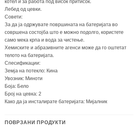
котел и за работа под висок притисок.
Лебед од цевки.
Совети:
За да ја одржувате површината на батеријата во
совршена состојба што е можно подолго, користете
само мека крпа и вода за чистење.
Хемиските и абразивните агенси може да го оштетат
телото на батеријата.
Спесификации:
Земја на потекло: Кина
Увозник: Миноти
Боја: Бело
Број на цевкa: 2
Како да ја инсталирате батеријата: Мијалник
ПОВРЗАНИ ПРОДУКТИ