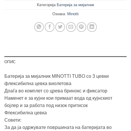
Категорија
Батерија за мијалник
Ознака:
Minotti
ОПИС
Батерија за мијалник MINOTTI TUBO со 3 цевки
флексибилна цевка виолетова
Доаѓа во комплет со црева бринокс и фиксатор
Наменет е за кујни кои примаат вода од кујнскиот
бојлер и за работа под низок притисок
Флексибилна цевка
Совети:
За да ја одржувате површината на батеријата во