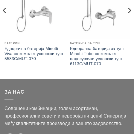
БАТЕРИИ
БАТЕРИЈА ЗА ТУШ
Еднорачна батерија Minotti
Еднорачна батерија за туш
Viva со комплет успонски туш
Minotti Тubо со комплет
5583C/MUT-070
подесувачки успонски туш
6113C/MUT-070
ЗА НАС
Совршени комбинации, голем асортиман,
професионални совети и неверојатни цени! Синергија
меѓу квалитетните производи и вашето задоволство.