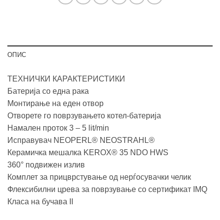
ОПИС
ТЕХНИЧКИ КАРАКТЕРИСТИКИ
Батерија со една рака
Монтирање на еден отвор
Отворете го поврзувањето котел-батерија
Намален проток 3 – 5 lit/min
Исправувач NEOPERL® NEOSTRAHL®
Керамичка мешалка KEROX® 35 NDO HWS
360° подвижен излив
Комплет за прицврстување од нерѓосувачки челик
Флексибилни црева за поврзување со сертификат IMQ
Класа на бучава II