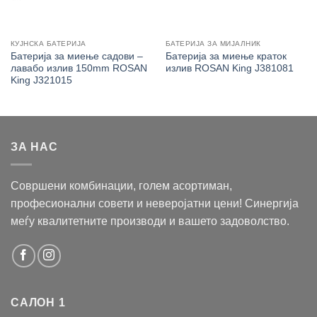
КУЈНСКА БАТЕРИЈА
БАТЕРИЈА ЗА МИЈАЛНИК
Батерија за миење садови –
Батерија за миење краток
лавабо излив 150mm ROSAN
излив ROSAN King J381081
King J321015
ЗА НАС
Совршени комбинации, голем асортиман,
професионални совети и неверојатни цени! Синергија
меѓу квалитетните производи и вашето задоволство.
САЛОН 1