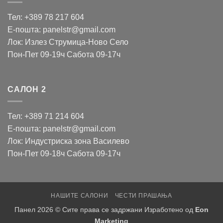
Тел: +389 78 217 604
Е-пошта: panelstr@gmail.com
Лок: Излез Струмица-Ново Село
Пон-Пет 09-19ч Сабота 09-17ч
САЛОН 2
Тел: +389 71 214 604
Е-пошта: panelstr@gmail.com
Лок: Индустриска зона Василево
Пон-Пет 09-18ч Сабота 09-17ч
НАШИТЕ САЛОНИ
ЧЕСТИ ПРАШАЊА
Панел 2026 © Сите права се задржани Изработено од
Eon
Marketing