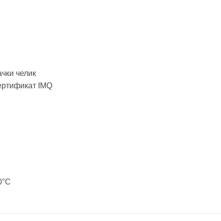
чки челик
ертификат IMQ
0°C