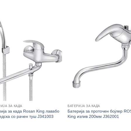
ИЈА ЗА КАДА
БАТЕРИЈА ЗА КАДА
рија за када Rosan King лавабо
Батерија за проточен бојлер R
едска со рачен туш J341003
King излив 200мм J362001