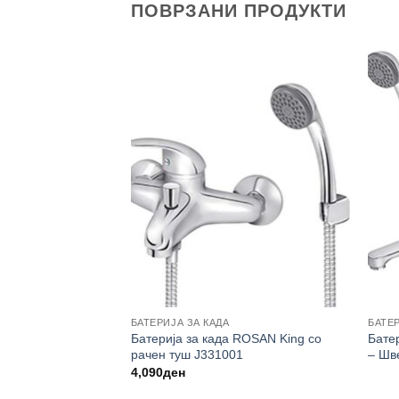
ПОВРЗАНИ ПРОДУКТИ
БАТЕРИЈА ЗА КАДА
БАТЕР
е садови – лавабо
Батерија за када ROSAN King со
Бате
SAN King J321020
рачен туш J331001
– Шв
4,090
ден