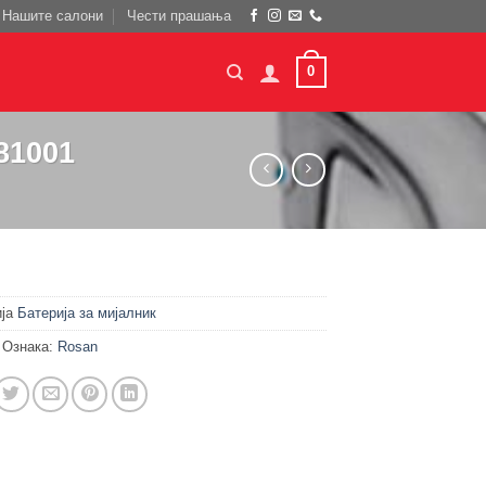
Нашите салони
Чести прашања
0
81001
ија
Батерија за мијалник
Ознака:
Rosan