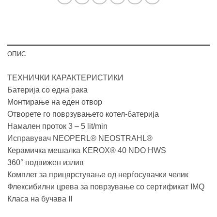
ОПИС
ТЕХНИЧКИ КАРАКТЕРИСТИКИ
Батерија со една рака
Монтирање на еден отвор
Отворете го поврзувањето котел-батерија
Намален проток 3 – 5 lit/min
Исправувач NEOPERL® NEOSTRAHL®
Керамичка мешалка KEROX® 40 NDO HWS
360° подвижен излив
Комплет за прицврстување од нерѓосувачки челик
Флексибилни црева за поврзување со сертификат IMQ
Класа на бучава II