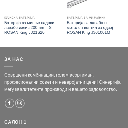
КУЈНСКА БАТЕРИЈА
БАТЕРИЈА ЗА МИЈАЛНИК
Батерија за миење садови –
Батерија за лавабо со
лавабо излив 200mm – S
метален вентил за одвој
ROSAN King J321S20
ROSAN King J301001M
ЗА НАС
Совршени комбинации, голем асортиман,
професионални совети и неверојатни цени! Синергија
меѓу квалитетните производи и вашето задоволство.
САЛОН 1