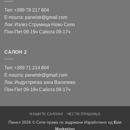
Тел: +389 78 217 604
Е-пошта: panelstr@gmail.com
Лок: Излез Струмица-Ново Село
Пон-Пет 09-19ч Сабота 09-17ч
САЛОН 2
Тел: +389 71 214 604
Е-пошта: panelstr@gmail.com
Лок: Индустриска зона Василево
Пон-Пет 09-18ч Сабота 09-17ч
НАШИТЕ САЛОНИ
ЧЕСТИ ПРАШАЊА
Панел 2026 © Сите права се задржани Изработено од
Eon
Marketing