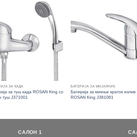
ИЈА ЗА КАДА
БАТЕРИЈА ЗА МИЈАЛНИК
рија за туш када ROSAN King со
Батерија за миење краток излив
н туш J371001
ROSAN King J381081
САЛОН 1
СА