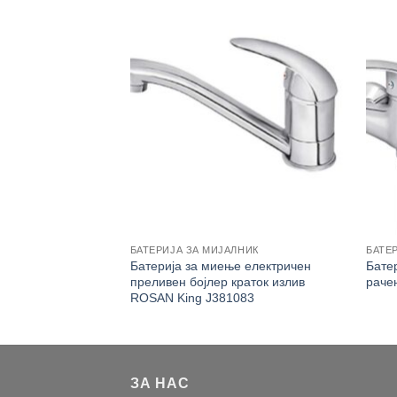
БАТЕРИЈА ЗА МИЈАЛНИК
БАТЕР
Rosan King лавабо
Батерија за миење електричен
Бате
ен туш J341003
преливен бојлер краток излив
раче
ROSAN King J381083
ЗА НАС