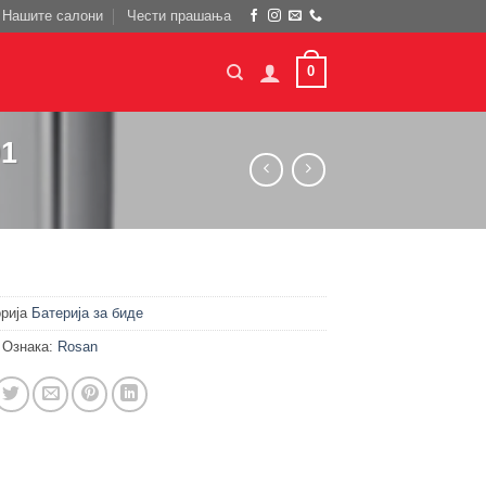
Нашите салони
Чести прашања
0
01
орија
Батерија за биде
Ознака:
Rosan