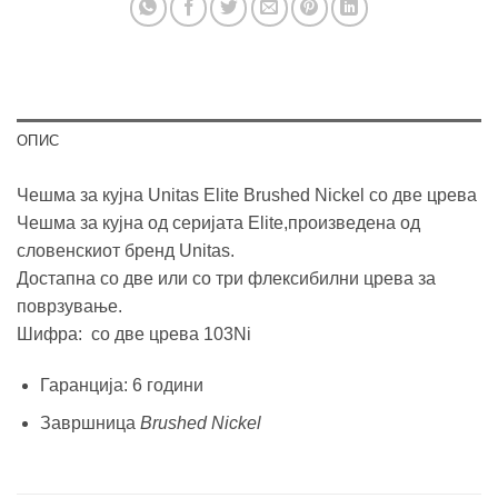
ОПИС
Чешма за кујна Unitas Elite Brushed Nickel со две црева
Чешма за кујна од серијата Elite,произведена од
словенскиот бренд Unitas.
Достапна со две или со три флексибилни црева за
поврзување.
Шифра: со две црева 103Ni
Гаранција: 6 години
Завршница
Brushed Nickel