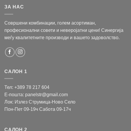
ЗА НАС
Совршени комбинации, голем асортиман,
професионални совети и неверојатни цени! Синергија
меѓу квалитетните производи и вашето задоволство.
САЛОН 1
Тел: +389 78 217 604
Е-пошта: panelstr@gmail.com
Лок: Излез Струмица-Ново Село
Пон-Пет 09-19ч Сабота 09-17ч
САЛОН 2