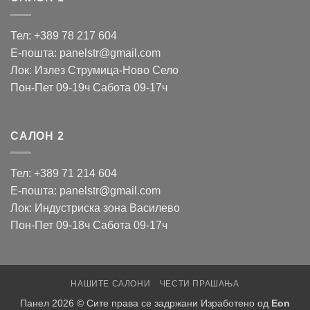
Тел: +389 78 217 604
Е-пошта: panelstr@gmail.com
Лок: Излез Струмица-Ново Село
Пон-Пет 09-19ч Сабота 09-17ч
САЛОН 2
Тел: +389 71 214 604
Е-пошта: panelstr@gmail.com
Лок: Индустриска зона Василево
Пон-Пет 09-18ч Сабота 09-17ч
НАШИТЕ САЛОНИ
ЧЕСТИ ПРАШАЊА
Панел 2026 © Сите права се задржани Изработено од
Eon