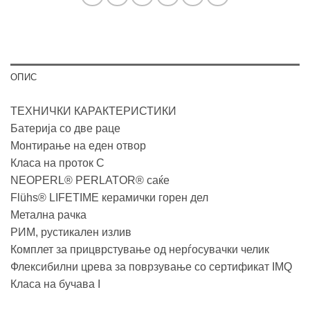
ОПИС
ТЕХНИЧКИ КАРАКТЕРИСТИКИ
Батерија со две раце
Монтирање на еден отвор
Класа на проток С
NEOPERL® PERLATOR® саќе
Flühs® LIFETIME керамички горен дел
Метална рачка
РИМ, рустикален излив
Комплет за прицврстување од нерѓосувачки челик
Флексибилни црева за поврзување со сертификат IMQ
Класа на бучава I