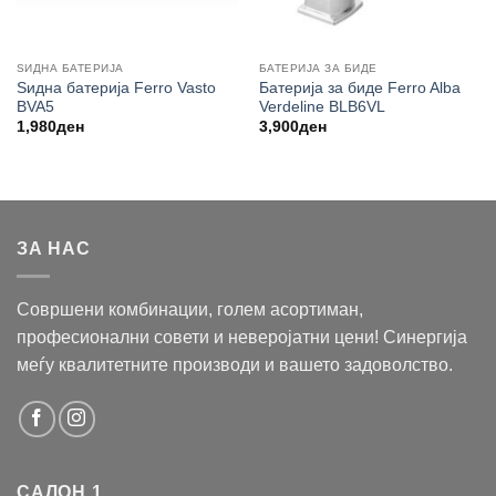
ЅИДНА БАТЕРИЈА
БАТЕРИЈА ЗА БИДЕ
Ѕидна батерија Ferro Vasto
Батерија за биде Ferro Alba
BVA5
Verdeline BLB6VL
1,980
ден
3,900
ден
ЗА НАС
Совршени комбинации, голем асортиман,
професионални совети и неверојатни цени! Синергија
меѓу квалитетните производи и вашето задоволство.
САЛОН 1