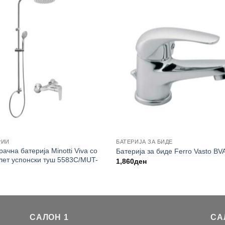
РИИ
БАТЕРИЈА ЗА БИДЕ
ачна батерија Minotti Viva со
Батерија за биде Ferro Vasto BV
лет успонски туш 5583C/MUT-
1,860
ден
САЛОН 1
СА