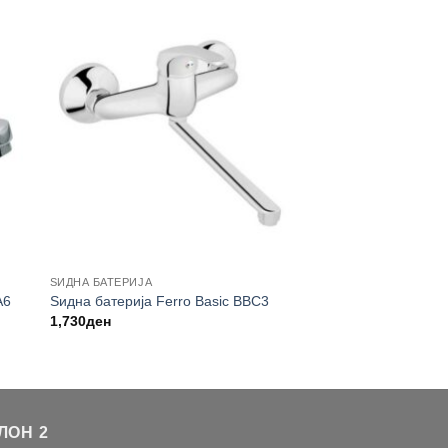
ЅИДНА БАТЕРИЈА
A6
Ѕидна батерија Ferro Basic BBC3
1,730
ден
ЛОН 2