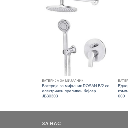
БАТЕРИЈА ЗА МИЈАЛНИК
БАТЕ
 MINOTTI бела/
Батерија за мијалник ROSAN B/2 со
Еднор
 Stela 2211
електричен преливен бојлер
комп
JB30303
060
ЗА НАС