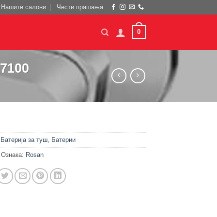
Нашите салони
Чести прашања
0
37100
и
Батерија за туш
,
Батерии
Ознака:
Rosan