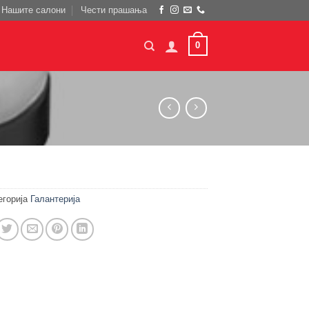
Нашите салони
Чести прашања
0
егорија
Галантерија