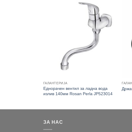
ГАЛАНТЕРИЈА
ГАЛА
 за ладна вода
Еднорачен вентил за ладна вода
Држа
1001
излив 140мм Rosan Perla JP523014
ЗА НАС