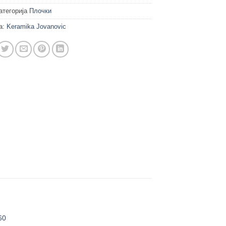
атегорија
Плочки
а:
Keramika Jovanovic
60