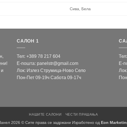
Сива, Бела
САЛОН 1
СА
н,
Тел: +389 78 217 604
Тел
ени!
Е-пошта: panelstr@gmail.com
Е-п
 и
Лок: Излез Струмица-Ново Село
Лок
Пон-Пет 09-19ч Сабота 09-17ч
Пон
НАШИТЕ САЛОНИ
ЧЕСТИ ПРАШАЊА
Панел 2026 © Сите права се задржани Изработено од
Eon Marketin