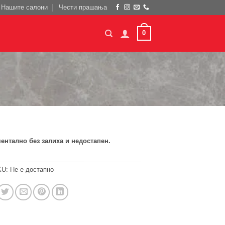
Нашите салони
Чести прашања
0
ентално без залиха и недостапен.
KU:
Не е достапно