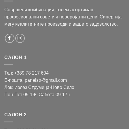
Совршени комбинации, голем асортиман,
професионални совети и неверојатни цени! Синергија
меѓу квалитетните производи и вашето задоволство.
САЛОН 1
Тел: +389 78 217 604
Е-пошта: panelstr@gmail.com
Лок: Излез Струмица-Ново Село
Пон-Пет 09-19ч Сабота 09-17ч
САЛОН 2