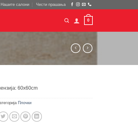
Нашите салони
Чести прашања
0
ензија: 60x60cm
атегорија
Плочки