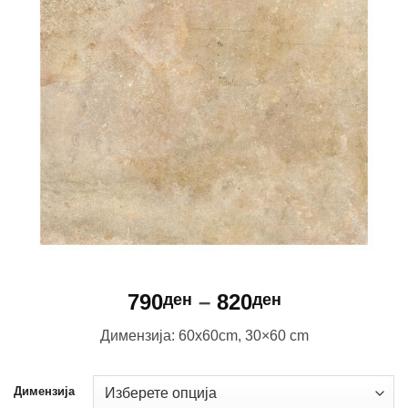
Price
790
–
820
ден
ден
range:
Димензија: 60x60cm, 30×60 cm
790ден
through
820ден
Димензија