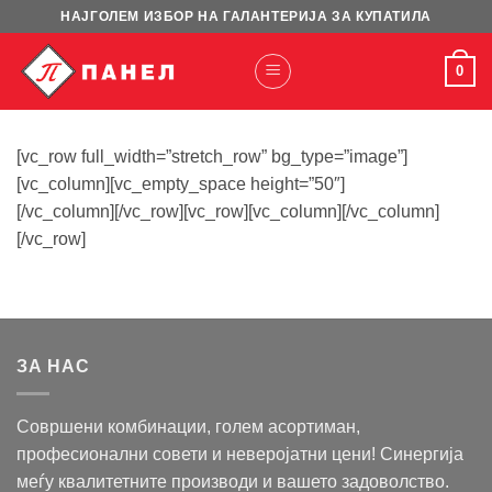
Skip
НАЈГОЛЕМ ИЗБОР НА ГАЛАНТЕРИЈА ЗА КУПАТИЛА
to
content
0
[vc_row full_width=”stretch_row” bg_type=”image”]
[vc_column][vc_empty_space height=”50″]
[/vc_column][/vc_row][vc_row][vc_column][/vc_column]
[/vc_row]
ЗА НАС
Совршени комбинации, голем асортиман,
професионални совети и неверојатни цени! Синергија
меѓу квалитетните производи и вашето задоволство.