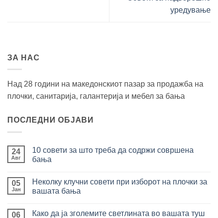
уредување
ЗА НАС
Над 28 години на македонскиот пазар за продажба на
плочки, санитарија, галантерија и мебел за бања
ПОСЛЕДНИ ОБЈАВИ
10 совети за што треба да содржи совршена
24
Авг
бања
Нема
коментари
Неколку клучни совети при изборот на плочки за
за
05
10
Јан
вашата бања
совети
за
Нема
што
коментари
Како да ја зголемите светлината во вашата туш
треба
за
06