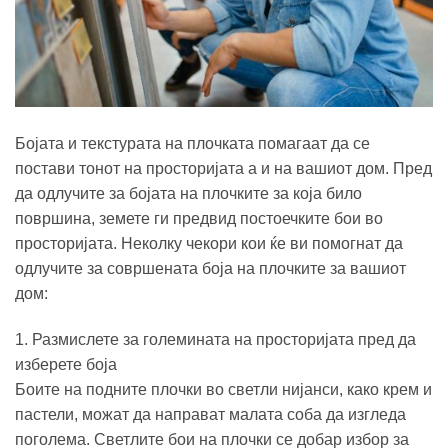
Бојата и текстурата на плочката помагаат да се
постави тонот на просторијата а и на вашиот дом. Пред
да одлучите за бојата на плочките за која било
површина, земете ги предвид постоечките бои во
просторијата. Неколку чекори кои ќе ви помогнат да
одлучите за совршената боја на плочките за вашиот
дом:
1. Размислете за големината на просторијата пред да
изберете боја
Боите на подните плочки во светли нијанси, како крем и
пастели, можат да направат малата соба да изгледа
поголема. Светлите бои на плочки се добар избор за