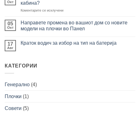
да
Неколку
Окт
кабина?
содржи
клучни
совршена
совети
на
Коментарите се исклучени
бања
при
Како
изборот
да
на
Направете промена во вашиот дом со новите
05
плочки
ја
Окт
модели на плочки во Панел
за
зголемите
вашата
Нема
светлината
бања
коментари
во
Краток водич за избор на тип на батерија
за
17
Направете
вашата
Авг
Нема
промена
туш
коментари
во
за
кабина?
вашиот
Краток
дом
КАТЕГОРИИ
водич
со
за
новите
избор
модели
на
на
тип
плочки
Генерално
(4)
на
во
батерија
Панел
Плочки
(1)
Совети
(5)