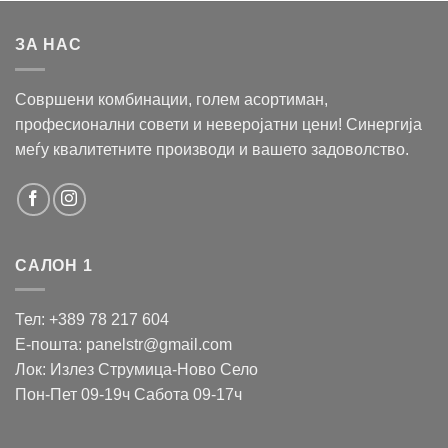
ЗА НАС
Совршени комбинации, голем асортиман,
професионални совети и неверојатни цени! Синергија
меѓу квалитетните производи и вашето задоволство.
САЛОН 1
Тел: +389 78 217 604
Е-пошта: panelstr@gmail.com
Лок: Излез Струмица-Ново Село
Пон-Пет 09-19ч Сабота 09-17ч