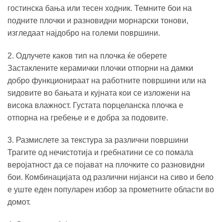
гостинска бања или тесен ходник. Темните бои на
подните плочки и разновидни морнарски тонови,
изгледаат најдобро на големи површини.
2. Одлучете каков тип на плочка ќе оберете
Застаклените керамички плочки отпорни на дамки
добро функционираат на работните површини или на
ѕидовите во бањата и кујната кои се изложени на
висока влажност. Густата порцеланска плочка е
отпорна на гребење и е добра за подовите.
3. Размислете за текстура за различни површини
Трагите од нечистотија и гребнатини се со помала
веројатност да се појават на плочките со разновидни
бои. Комбинацијата од различни нијанси на сиво и бело
е уште еден популарен избор за прометните области во
домот.