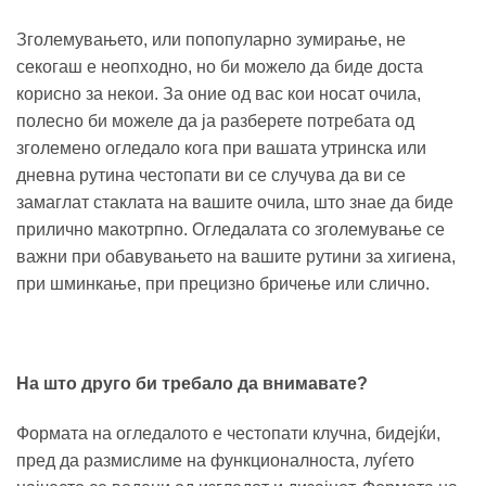
Зголемувањето, или попопуларно зумирање, не
секогаш е неопходно, но би можело да биде доста
корисно за некои. За оние од вас кои носат очила,
полесно би можеле да ја разберете потребата од
зголемено огледало кога при вашата утринска или
дневна рутина честопати ви се случува да ви се
замаглат стаклата на вашите очила, што знае да биде
прилично макотрпно. Огледалата со зголемување се
важни при обавувањето на вашите рутини за хигиена,
при шминкање, при прецизно бричење или слично.
На што друго би требало да внимавате?
Формата на огледалото е честопати клучна, бидејќи,
пред да размислиме на функционалноста, луѓето