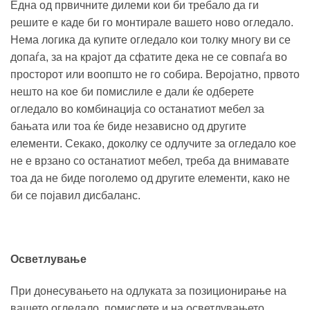
Една од првичните дилеми кои би требало да ги
решите е каде би го монтирале вашето ново огледало.
Нема логика да купите огледало кои толку многу ви се
допаѓа, за на крајот да сфатите дека не се совпаѓа во
просторот или воопшто не го собира. Веројатно, првото
нешто на кое би помислиле е дали ќе одберете
огледало во комбинација со останатиот мебел за
бањата или тоа ќе биде независно од другите
елементи. Секако, доколку се одлучите за огледало кое
не е врзано со останатиот мебел, треба да внимавате
тоа да не биде поголемо од другите елементи, како не
би се појавил дисбаланс.
Осветлување
При донесувањето на одлуката за позиционирање на
вашето огледало, помислете и на осветлувањето.