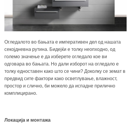
Огледалото во бањата е императивен дел од нашата
секојдневна рутина. Бидејќи е толку неопходно, од
големо значење е да изберете огледало кое ви
одговара во бањата. Но дали изборот на огледало е
толку едноставен како што се чини? Доколку се земат в
предвид сите фактори како осветлување, влажност,
простор и слично, би можело да испадне прилично
комплицирано.
Локација и монтажа