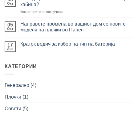
да
Неколку
Окт
кабина?
содржи
клучни
совршена
совети
на
Коментарите се исклучени
бања
при
Како
изборот
да
на
Направете промена во вашиот дом со новите
05
плочки
ја
Окт
модели на плочки во Панел
за
зголемите
вашата
Нема
светлината
бања
коментари
во
Краток водич за избор на тип на батерија
за
17
Направете
вашата
Авг
Нема
промена
туш
коментари
во
за
кабина?
вашиот
Краток
дом
КАТЕГОРИИ
водич
со
за
новите
избор
модели
на
на
тип
плочки
Генерално
(4)
на
во
батерија
Панел
Плочки
(1)
Совети
(5)