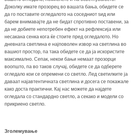
Доколку имате прозорец во вашата бања, обидете се
да го поставите огледалото на соседниот ѕид или
барем внимавајте да не бидат спротивно поставени, за
да не добиете непотребен ефект на рефлексија или
несакана сенка кога ќе стоите пред огледалото. Но
дневната светлина е најповолен извор на светлина во
вашиот простор, па така обидете се да ја искористите
максимално. Сепак, некои бањи немаат прозорци
воопшто, па во таков случај, обидете се да одберете
огледало кои се опремени со светло. Лед светилките ја
даваат најавтентичната светлина и досега се покажале
како доста практични. Кај нас можете да најдете
огледала со стандардно светло, а секако и модели со
прикриено светло.
Зголемување