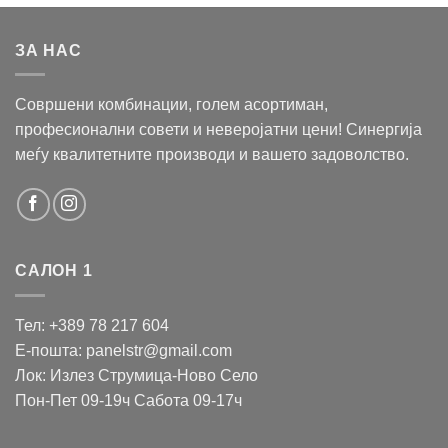
ЗА НАС
Совршени комбинации, голем асортиман,
професионални совети и неверојатни цени! Синергија
меѓу квалитетните производи и вашето задоволство.
САЛОН 1
Тел: +389 78 217 604
Е-пошта: panelstr@gmail.com
Лок: Излез Струмица-Ново Село
Пон-Пет 09-19ч Сабота 09-17ч