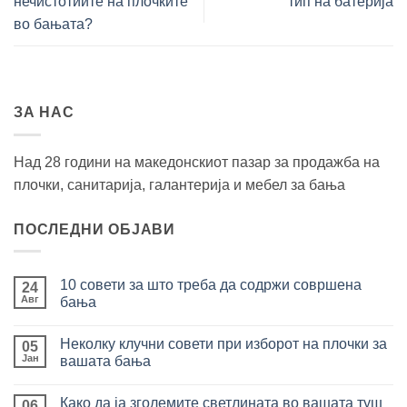
нечистотиите на плочките
тип на батерија
во бањата?
ЗА НАС
Над 28 години на македонскиот пазар за продажба на
плочки, санитарија, галантерија и мебел за бања
ПОСЛЕДНИ ОБЈАВИ
10 совети за што треба да содржи совршена
24
Авг
бања
Нема
коментари
Неколку клучни совети при изборот на плочки за
за
05
10
Јан
вашата бања
совети
за
Нема
што
коментари
Како да ја зголемите светлината во вашата туш
треба
за
06