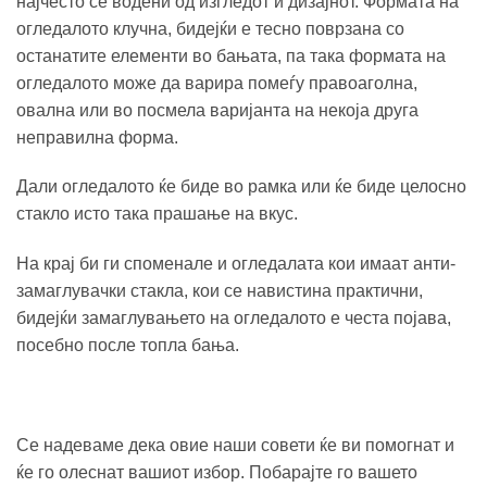
најчесто се водени од изгледот и дизајнот. Формата на
огледалото клучна, бидејќи е тесно поврзана со
останатите елементи во бањата, па така формата на
огледалото може да варира помеѓу правоаголна,
овална или во посмела варијанта на некоја друга
неправилна форма.
Дали огледалото ќе биде во рамка или ќе биде целосно
стакло исто така прашање на вкус.
На крај би ги споменале и огледалата кои имаат анти-
замаглувачки стакла, кои се навистина практични,
бидејќи замаглувањето на огледалото е честа појава,
посебно после топла бања.
Се надеваме дека овие наши совети ќе ви помогнат и
ќе го олеснат вашиот избор. Побарајте го вашето