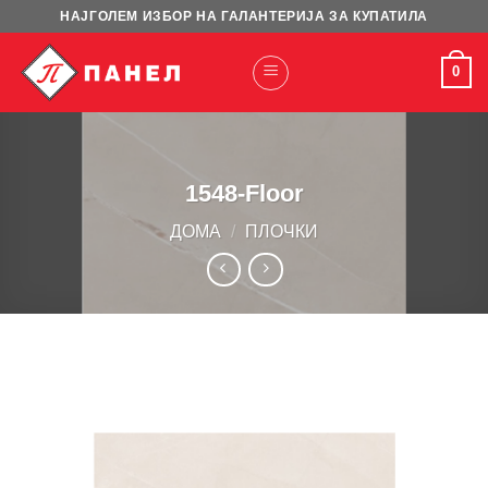
Skip
НАЈГОЛЕМ ИЗБОР НА ГАЛАНТЕРИЈА ЗА КУПАТИЛА
to
content
0
1548-Floor
ДОМА
/
ПЛОЧКИ