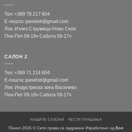
Тел: +389 78 217 604
Е-пошта: panelstr@gmail.com
Лок: Излез Струмица-Ново Село
Пон-Пет 09-19ч Сабота 09-17ч
САЛОН 2
Тел: +389 71 214 604
Е-пошта: panelstr@gmail.com
Лок: Индустриска зона Василево
Пон-Пет 09-18ч Сабота 09-17ч
НАШИТЕ САЛОНИ
ЧЕСТИ ПРАШАЊА
Панел 2026 © Сите права се задржани Изработено од
Eon