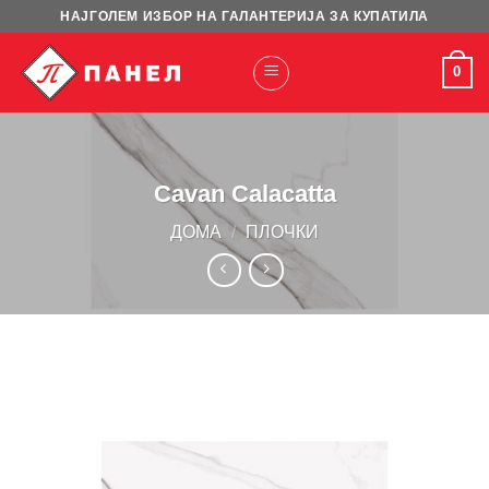
Skip
НАЈГОЛЕМ ИЗБОР НА ГАЛАНТЕРИЈА ЗА КУПАТИЛА
to
content
0
Cavan Calacatta
ДОМА
/
ПЛОЧКИ