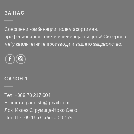
ЗА НАС
Совршени комбинации, голем асортиман,
професионални совети и неверојатни цени! Синергија
меѓу квалитетните производи и вашето задоволство.
САЛОН 1
Тел: +389 78 217 604
Е-пошта: panelstr@gmail.com
Лок: Излез Струмица-Ново Село
Пон-Пет 09-19ч Сабота 09-17ч