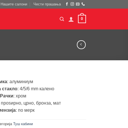
Нашите салони
Чести прашања
0
мка
: алуминиум
 стакло
: 4/5/6 mm калено
Рачки
: хром
: проѕирно, црно, бронза, мат
ензија
: по мерк
егорија
Туш кабини