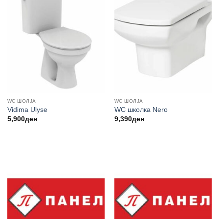
WC ШОЛЈА
WC ШОЛЈА
Vidima Ulyse
WC школка Nero
5,900
ден
9,390
ден