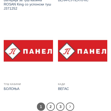
Батерија за туш кабина
БЕЛА-СУПЕРЛУКС
ROSAN King со успонски туш
J371252
ТУШ КАБИНИ
КАДИ
БОЛОЊА
ВЕГАС
1
2
3