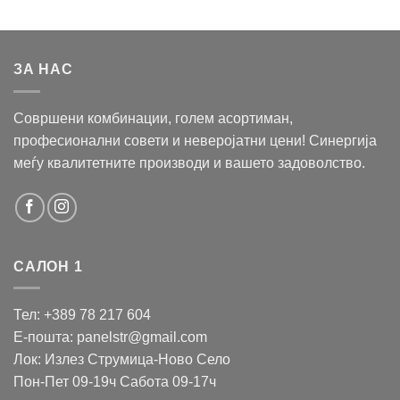
ЗА НАС
Совршени комбинации, голем асортиман,
професионални совети и неверојатни цени! Синергија
меѓу квалитетните производи и вашето задоволство.
САЛОН 1
Тел: +389 78 217 604
Е-пошта: panelstr@gmail.com
Лок: Излез Струмица-Ново Село
Пон-Пет 09-19ч Сабота 09-17ч