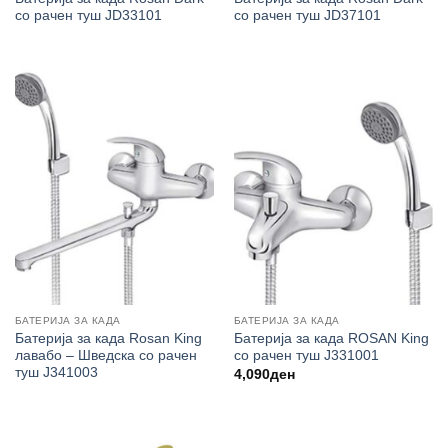
со рачен туш JD33101
со рачен туш JD37101
БАТЕРИЈА ЗА КАДА
БАТЕРИЈА ЗА КАДА
Батерија за када Rosan King
Батерија за када ROSAN King
лавабо – Шведска со рачен
со рачен туш J331001
туш J341003
4,090
ден