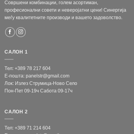
Совршени комбинации, голем асортиман,
професионални совети и неверојатни цени! Синергија
меѓу квалитетните производи и вашето задоволство.
САЛОН 1
Тел: +389 78 217 604
Е-пошта: panelstr@gmail.com
Лок: Излез Струмица-Ново Село
Пон-Пет 09-19ч Сабота 09-17ч
САЛОН 2
Тел: +389 71 214 604