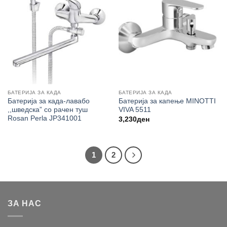
БАТЕРИЈА ЗА КАДА
БАТЕРИЈА ЗА КАДА
Батерија за када-лавабо
Батерија за капење MINOTTI
,,шведска” со рачен туш
VIVA 5511
Rosan Perla JP341001
3,230
ден
1
2
ЗА НАС