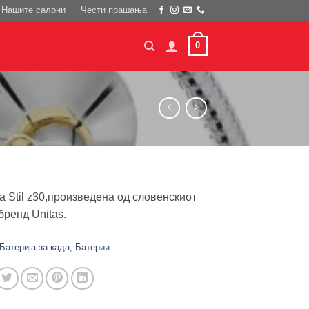
Нашите салони
Чести прашања
0
7
а Stil z30,произведена од словенскиот
бренд Unitas.
Батерија за када
,
Батерии