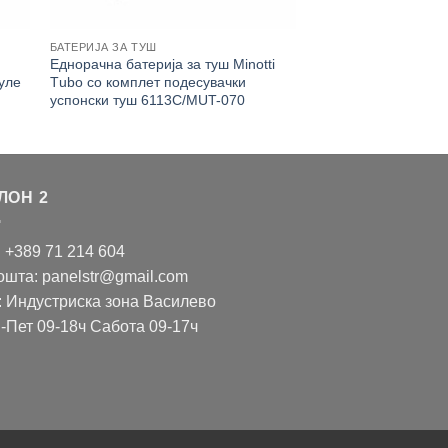
БАТЕРИЈА ЗА ТУШ
Еднорачна батерија за туш Minotti
луле
Тubо со комплет подесувачки
успонски туш 6113C/MUT-070
ЛОН 2
: +389 71 214 604
ошта: panelstr@gmail.com
: Индустриска зона Василево
-Пет 09-18ч Сабота 09-17ч