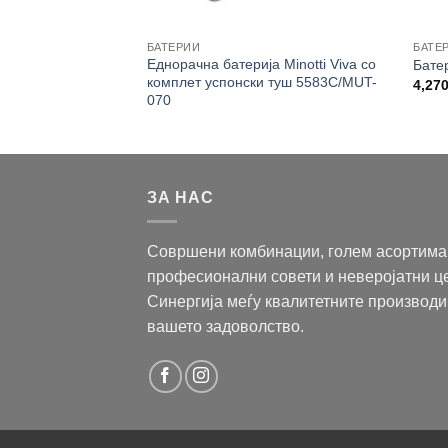
БАТЕРИИ
БАТЕ
а за биде Minotti
Еднорачна батерија Minotti Viva со
Бате
комплет успонски туш 5583C/MUT-
4,27
070
ЗА НАС
Совршени комбинации, голем асортима
професионални совети и неверојатни ц
Синергија меѓу квалитетните производи
вашето задоволство.