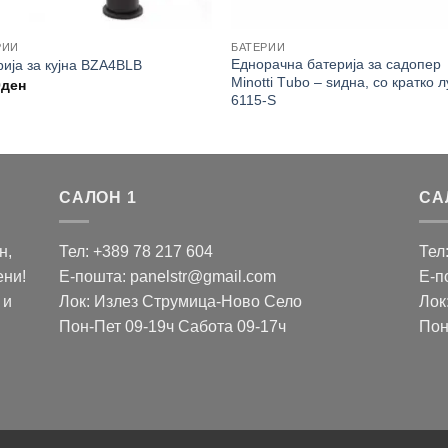
РИИ
БАТЕРИИ
Еднорачна батерија за садопер
рија за кујна BZA4BLB
Minotti Тubo – ѕидна, со кратко 
0
ден
6115-S
САЛОН 1
СА
н,
Тел: +389 78 217 604
Тел
ени!
Е-пошта: panelstr@gmail.com
Е-п
 и
Лок: Излез Струмица-Ново Село
Лок
Пон-Пет 09-19ч Сабота 09-17ч
Пон