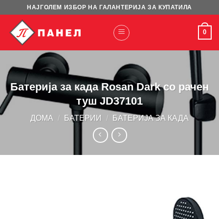
Skip
НАЈГОЛЕМ ИЗБОР НА ГАЛАНТЕРИЈА ЗА КУПАТИЛА
to
content
0
Батерија за када Rosan Dark со рачен
туш JD37101
ДОМА
/
БАТЕРИИ
/
БАТЕРИЈА ЗА КАДА