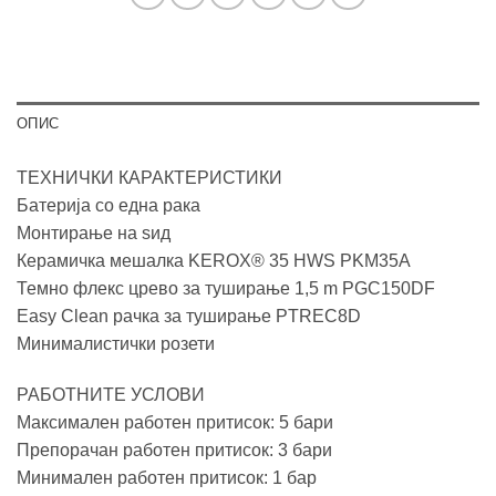
ОПИС
ТЕХНИЧКИ КАРАКТЕРИСТИКИ
Батерија со една рака
Монтирање на ѕид
Керамичка мешалка KEROX® 35 HWS PKM35A
Темно флекс црево за туширање 1,5 m PGC150DF
Easy Clean рачка за туширање PTREC8D
Минималистички розети
РАБОТНИТЕ УСЛОВИ
Максимален работен притисок: 5 бари
Препорачан работен притисок: 3 бари
Минимален работен притисок: 1 бар