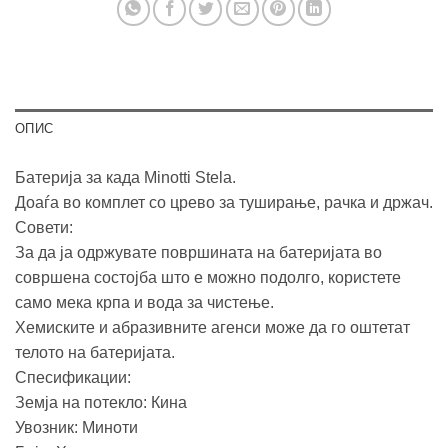
ОПИС
Батерија за када Minotti Stela.
Доаѓа во комплет со црево за туширање, рачка и држач.
Совети:
За да ја одржувате површината на батеријата во
совршена состојба што е можно подолго, користете
само мека крпа и вода за чистење.
Хемиските и абразивните агенси може да го оштетат
телото на батеријата.
Спесификации:
Земја на потекло: Кина
Увозник: Миноти