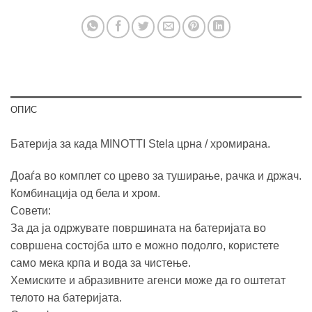
ОПИС
Батерија за када MINOTTI Stela црна / хромирана.
Доаѓа во комплет со црево за туширање, рачка и држач.
Комбинација од бела и хром.
Совети:
За да ја одржувате површината на батеријата во
совршена состојба што е можно подолго, користете
само мека крпа и вода за чистење.
Хемиските и абразивните агенси може да го оштетат
телото на батеријата.