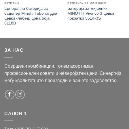
БАТЕРИИ
БАТЕРИЈА ЗА МИЈАЛНИК
Еднорачна батерија за
Батерија за мијалник
садопер Minotti Tubo со две
MINOTTI Viva со 3 цевки
цевки -лебед, црна боја
пократки 5514-3S
6118B
ЗА НАС
Совршени комбинации, голем асортиман,
професионални совети и неверојатни цени! Синергија
меѓу квалитетните производи и вашето задоволство.
САЛОН 1