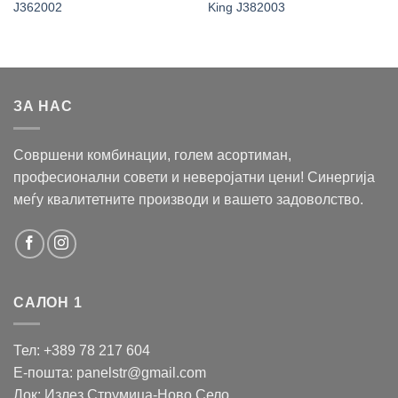
J362002
King J382003
ЗА НАС
Совршени комбинации, голем асортиман,
професионални совети и неверојатни цени! Синергија
меѓу квалитетните производи и вашето задоволство.
САЛОН 1
Тел: +389 78 217 604
Е-пошта: panelstr@gmail.com
Лок: Излез Струмица-Ново Село