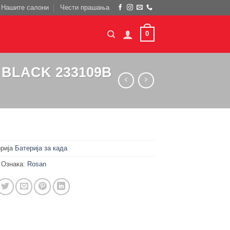
Нашите салони
Чести прашања
0
2 BLACK 233109B
орија
Батерија за када
Ознака:
Rosan