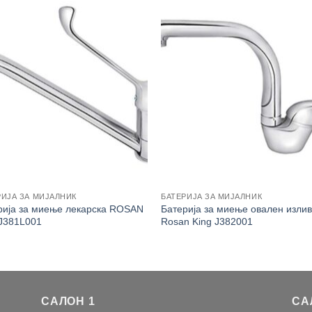
РИЈА ЗА МИЈАЛНИК
БАТЕРИЈА ЗА МИЈАЛНИК
рија за миење лекарска ROSAN
Батерија за миење овален изли
 J381L001
Rosan King J382001
САЛОН 1
СА