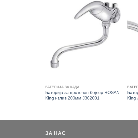
БАТЕРИЈА ЗА КАДА
БАТЕ
 лавабо ROSAN King
Батерија за проточен бојлер ROSAN
Бате
ен туш J341001
King излив 200мм J362001
King
ЗА НАС