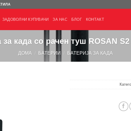
АТИЛА
ЗАДОВОЛНИ КУПУВАЧИ
ЗА НАС
БЛОГ
КОНТАКТ
а за када со рачен туш ROSAN S
ДОМА
/
БАТЕРИИ
/
БАТЕРИЈА ЗА КАДА
Катег