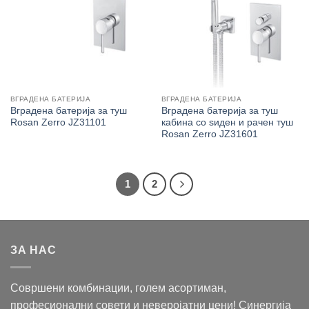
ВГРАДЕНА БАТЕРИЈА
ВГРАДЕНА БАТЕРИЈА
Вградена батерија за туш
Вградена батерија за туш
Rosan Zerro JZ31101
кабина со ѕиден и рачен туш
Rosan Zerro JZ31601
1
2
ЗА НАС
Совршени комбинации, голем асортиман,
професионални совети и неверојатни цени! Синергија