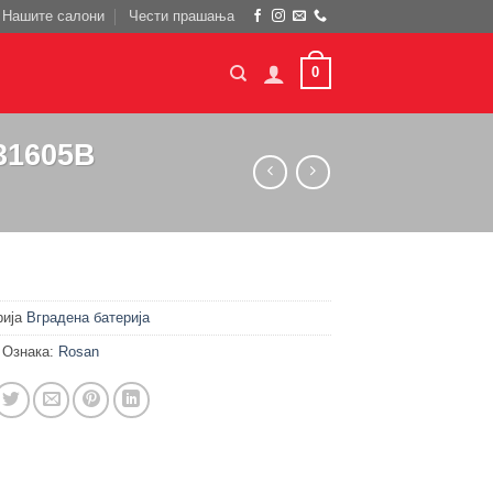
Нашите салони
Чести прашања
0
31605B
рија
Вградена батерија
Ознака:
Rosan