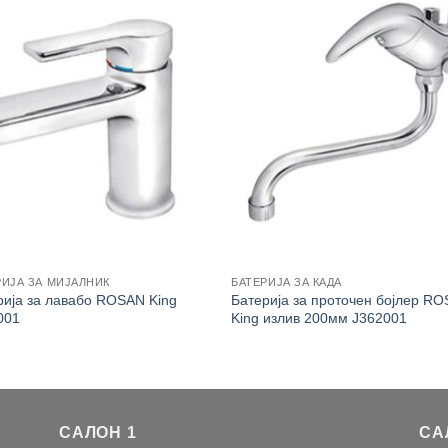
РИЈА ЗА МИЈАЛНИК
БАТЕРИЈА ЗА КАДА
рија за лавабо ROSAN King
Батерија за проточен бојлер R
001
King излив 200мм J362001
САЛОН 1
СА