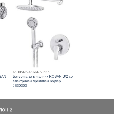
БАТЕРИЈА ЗА МИЈАЛНИК
OSAN
Батерија за мијалник ROSAN B/2 со
електричен преливен бојлер
JB30303
ЛОН 2