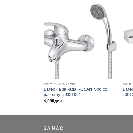
ЛНИК
БАТЕРИЈА ЗА КАДА
БАТЕ
ње лекарска ROSAN
Батерија за када ROSAN King со
Бате
рачен туш J331001
J301
4,090
ден
ЗА НАС