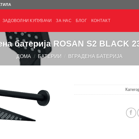
АТИЛА
ЗАДОВОЛНИ КУПУВАЧИ
ЗА НАС
БЛОГ
КОНТАКТ
ена батерија ROSAN S2 BLACK 2
ДОМА
/
БАТЕРИИ
/
ВГРАДЕНА БАТЕРИЈА
Катего