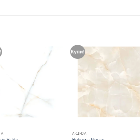
!
Купи!
ЈА
АКЦИЈА
rio Vatika
Rebecca Bianco