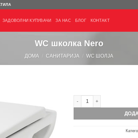
АТИЛА
ЗАДОВОЛНИ КУПУВАЧИ
ЗА НАС
БЛОГ
КОНТАКТ
WC школка Nero
ДОМА
/
САНИТАРИЈА
/
WC ШОЛЈА
WC школка Nero количина
ДОД
Катег