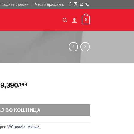
Нашите салони
Чести прашања
0
9,390
ден
АЈ ВО КОШНИЦА
ории
WC шолја
,
Акција