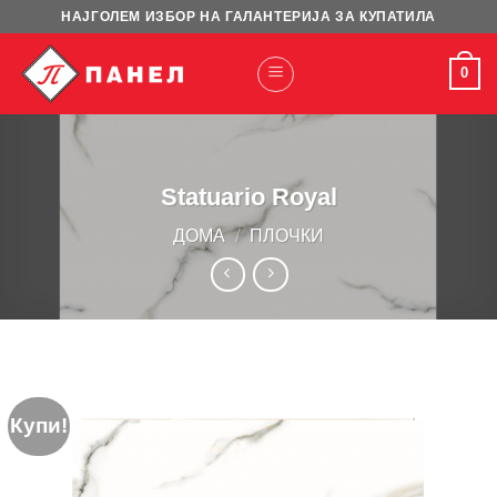
Skip
НАЈГОЛЕМ ИЗБОР НА ГАЛАНТЕРИЈА ЗА КУПАТИЛА
to
content
0
Statuario Royal
ДОМА
/
ПЛОЧКИ
Купи!