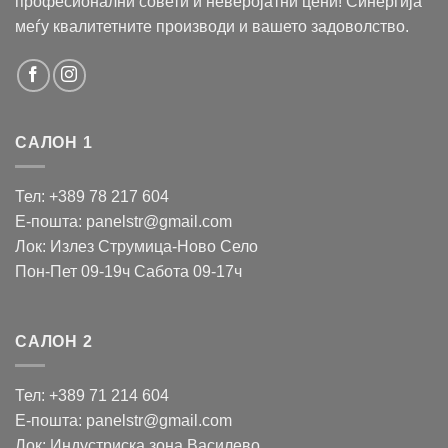
професионални совети и неверојатни цени! Синергија
меѓу квалитетните производи и вашето задоволство.
САЛОН 1
Тел: +389 78 217 604
Е-пошта: panelstr@gmail.com
Лок: Излез Струмица-Ново Село
Пон-Пет 09-19ч Сабота 09-17ч
САЛОН 2
Тел: +389 71 214 604
Е-пошта: panelstr@gmail.com
Лок: Индустриска зона Василево