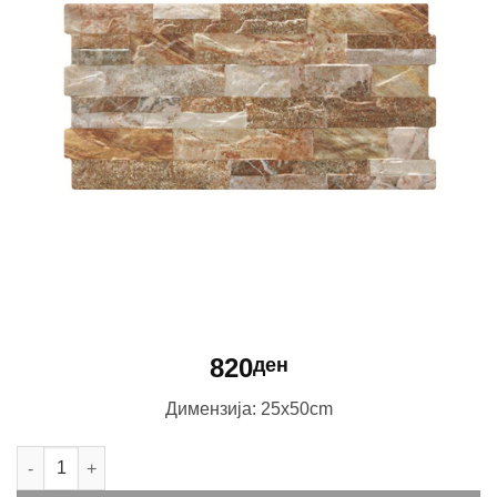
820
ден
Димензија: 25x50cm
Bera Caliza Mate количина