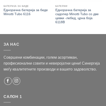
БАТЕРИЈА ЗА БИДЕ
БАТЕРИИ
Еднорачна батерија за биде
Еднорачна батерија за
Minotti Тubo 6116
садопер Minotti Tubo со две
цевки -лебед, црна боја
6118B
ЗА НАС
Совршени комбинации, голем асортиман,
професионални совети и неверојатни цени! Синергија
меѓу квалитетните производи и вашето задоволство.
САЛОН 1