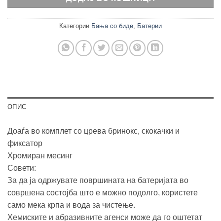
Категории
Бања со биде
,
Батерии
ОПИС
Доаѓа во комплет со црева бринокс, скокачки и
фиксатор
Хромиран месинг
Совети:
За да ја одржувате површината на батеријата во
совршена состојба што е можно подолго, користете
само мека крпа и вода за чистење.
Хемиските и абразивните агенси може да го оштетат