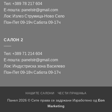
Тел: +389 78 217 604
Е-пошта: panelstr@gmail.com
Лок: Излез Струмица-Ново Село
Пон-Пет 09-19ч Сабота 09-17ч
САЛОН 2
Тел: +389 71 214 604
Е-пошта: panelstr@gmail.com
Лок: Индустриска зона Василево
Пон-Пет 09-18ч Сабота 09-17ч
НАШИТЕ САЛОНИ
ЧЕСТИ ПРАШАЊА
Панел 2026 © Сите права се задржани Изработено од
Eon
Marketing