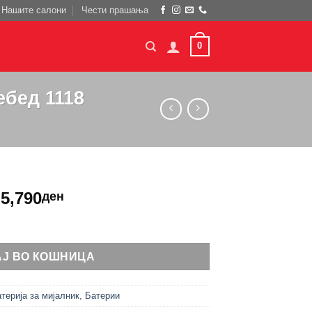
Нашите салони
Чести прашања
0
ебед 1118
5,790
ден
TI QUADRA лебед 1118 количина
АЈ ВО КОШНИЦА
терија за мијалник
,
Батерии