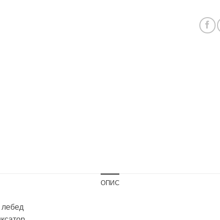
ОПИС
 лебед
иксатор