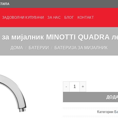
АТИЛА
ЗАДОВОЛНИ КУПУВАЧИ
ЗА НАС
БЛОГ
КОНТАКТ
 за мијалник MINOTTI QUADRA л
ДОМА
/
БАТЕРИИ
/
БАТЕРИЈА ЗА МИЈАЛНИК
Батерија за мијалник MINOT
ДОД
Категории
Ба