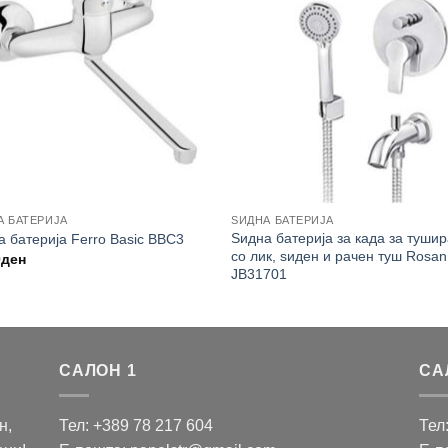
А БАТЕРИЈА
ЅИДНА БАТЕРИЈА
Ѕидна батерија за када за туши
а батерија Ferro Basic BBC3
со лик, ѕиден и рачен туш Rosan
0
ден
JB31701
САЛОН 1
СА
н,
Тел: +389 78 217 604
Тел