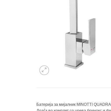
Батерија за мијалник MINOTTI QUADRA
Доаѓа во комплет со црева бринокс и ф