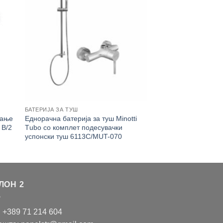
БАТЕРИЈА ЗА ТУШ
рање
Еднорачна батерија за туш Minotti
 B/2
Тubо со комплет подесувачки
успонски туш 6113C/MUT-070
ЛОН 2
: +389 71 214 604