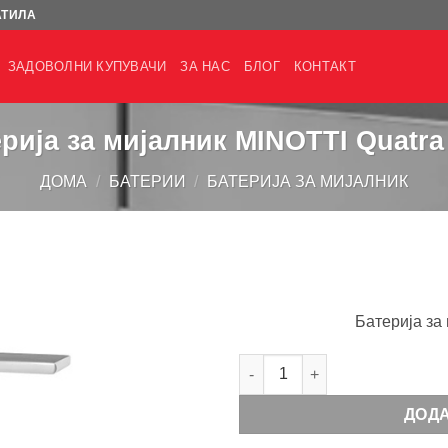
АТИЛА
ЗАДОВОЛНИ КУПУВАЧИ
ЗА НАС
БЛОГ
КОНТАКТ
рија за мијалник MINOTTI Quatra
ДОМА
/
БАТЕРИИ
/
БАТЕРИЈА ЗА МИЈАЛНИК
Батерија за
Батерија за мијалник MINOTT
ДОД