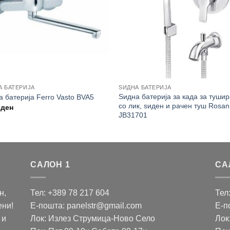
А БАТЕРИЈА
ЅИДНА БАТЕРИЈА
Ѕидна батерија за када за туши
а батерија Ferro Vasto BVA5
со лик, ѕиден и рачен туш Rosan
0
ден
JB31701
САЛОН 1
СА
н,
Тел: +389 78 217 604
Тел
ени!
Е-пошта: panelstr@gmail.com
Е-п
 и
Лок: Излез Струмица-Ново Село
Лок