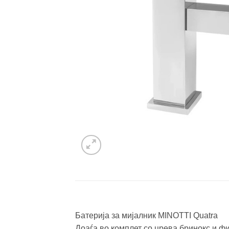
Батерија за мијалник MINOTTI Quatra
Доаѓа во комплет со црева бринокс и ф