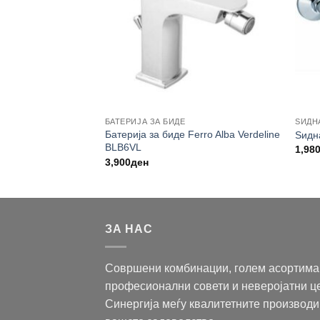
ЛНИК
БАТЕРИЈА ЗА БИДЕ
ЅИДН
лник ROSAN B/2 со
Батерија за биде Ferro Alba Verdeline
Ѕидн
вен бојлер
BLB6VL
1,98
3,900
ден
ЗА НАС
Совршени комбинации, голем асортима
професионални совети и неверојатни ц
Синергија меѓу квалитетните производи