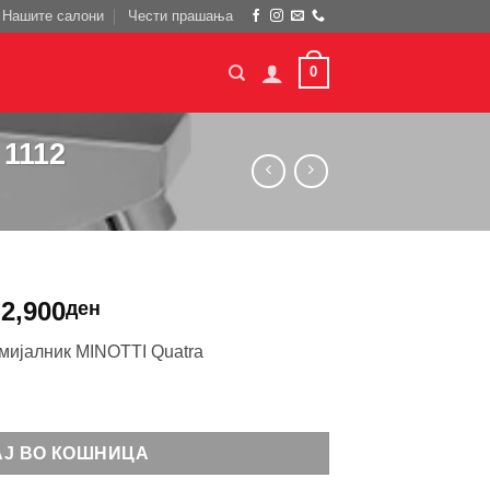
Нашите салони
Чести прашања
0
 1112
2,900
ден
 мијалник MINOTTI Quatra
I Quatra 1112 количина
АЈ ВО КОШНИЦА