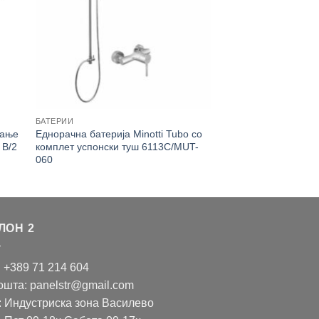
БАТЕРИИ
рање
Еднорачна батерија Minotti Tubo со
 B/2
комплет успонски туш 6113C/MUT-
060
ЛОН 2
: +389 71 214 604
ошта: panelstr@gmail.com
: Индустриска зона Василево