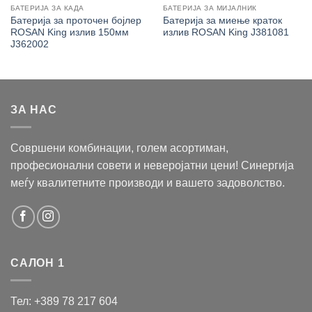
БАТЕРИЈА ЗА КАДА
БАТЕРИЈА ЗА МИЈАЛНИК
Батерија за проточен бојлер
Батерија за миење краток
ROSAN King излив 150мм
излив ROSAN King J381081
J362002
ЗА НАС
Совршени комбинации, голем асортиман,
професионални совети и неверојатни цени! Синергија
меѓу квалитетните производи и вашето задоволство.
САЛОН 1
Тел: +389 78 217 604