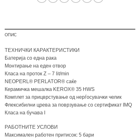
ОПИС
ТЕХНИЧКИ КАРАКТЕРИСТИКИ
Батерија со една рака
Монтирање на еден отвор
Класа на проток Z – 7 lit/min
NEOPERL® PERLATOR® саќе
Керамичка мешалка KEROX® 35 HWS
Комплет за прицврстување од нерѓосувачки челик
Флексибилни црева за поврзување со сертификат IMQ
Класа на бучава I
РАБОТНИТЕ УСЛОВИ
Максимален работен притисок: 5 бари