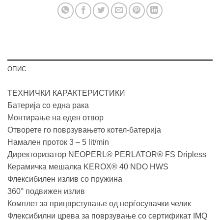
ОПИС
ТЕХНИЧКИ КАРАКТЕРИСТИКИ
Батерија со една рака
Монтирање на еден отвор
Отворете го поврзувањето котел-батерија
Намален проток 3 – 5 lit/min
Директоризатор NEOPERL® PERLATOR® FS Dripless
Керамичка мешалка KEROX® 40 NDO HWS
Флексибилен излив со пружина
360° подвижен излив
Комплет за прицврстување од нерѓосувачки челик
Флексибилни црева за поврзување со сертификат IMQ