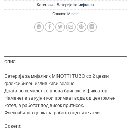
Категорија
Батерија за мијалник
Ознака:
Minotti
ОПИС
Батерија за мијалник MINOTTI TUBO со 2 цевки
флексибилен излив киви зелено
Доаѓа во комплет со црева бринокс и фиксатор
Наменет е за кујни кои примаат вода од централен
котел, а работат под висок притисок.
Флексибилна цевка за работа под сите агли
Совети: