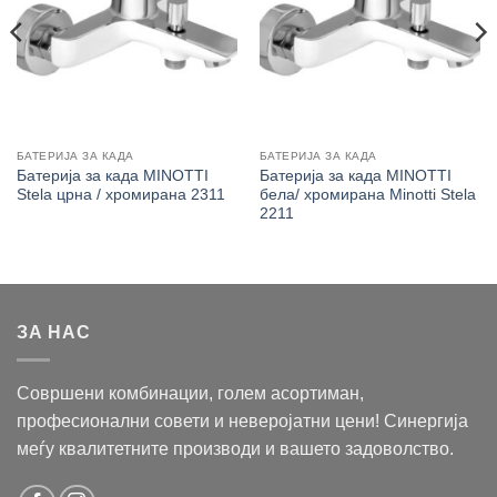
БАТЕРИЈА ЗА КАДА
БАТЕРИЈА ЗА КАДА
Батерија за када MINOTTI
Батерија за када MINOTTI
Stela црна / хромирана 2311
бела/ хромирана Minotti Stela
2211
ЗА НАС
Совршени комбинации, голем асортиман,
професионални совети и неверојатни цени! Синергија
меѓу квалитетните производи и вашето задоволство.